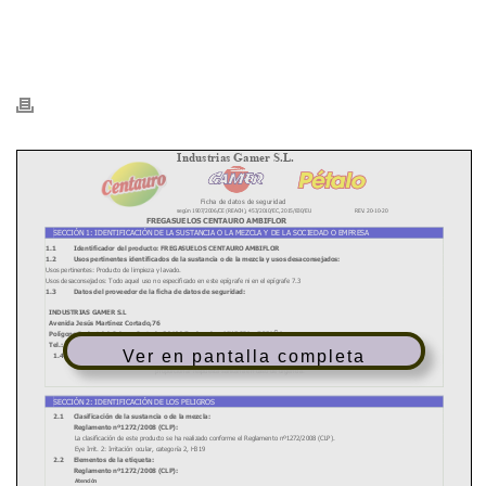
HOME
/
PDFS
/
- FDS - CENTAURO FREGASUELOS AMBIFLOR AMARILLO
/ 8413549201104-FDS.FT_.CENTAURO-FREGASUELOS-AMBIFLOR-
AMARILLO_COMPRESSED
Ver en pantalla completa