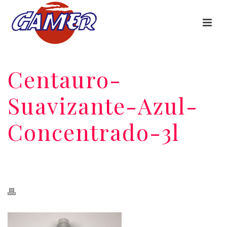
Centauro-
Suavizante-Azul-
Concentrado-3l
HOME
/
PDFS
/
- FDS - CENTAURO SUAVIZANTE FRESCOR AZUL
/
CENTAURO-SUAVIZANTE-AZUL-CONCENTRADO-3L