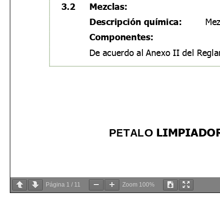
Página
1
/
11
Zoom
100%