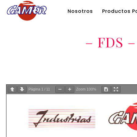
Nosotros
Productos Pa
– FDS –
Página
1
/
11
Zoom
100%