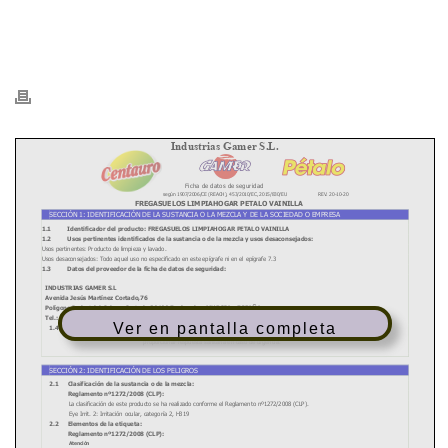
HOME
/
PDFS
/
- FDS - PÉTALO FREGASUELOS LIMPIAHOGAR VAINILLA
/ 8413549201722-FDS.FT_.PETALO-FREGASUELOS-LIMPIAHOGAR-
VAINILLA_COMPRESSED
Ver en pantalla completa