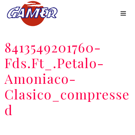
8413549201760-
Fds.ft_.petalo-
Amoniaco-
Clasico_compresse
D
HOME
/
PDFS
/
- FDS - PÉTALO AMONIACO CLÁSICO
/ 8413549201760-
FDS.FT_.PETALO-AMONIACO-CLASICO_COMPRESSED