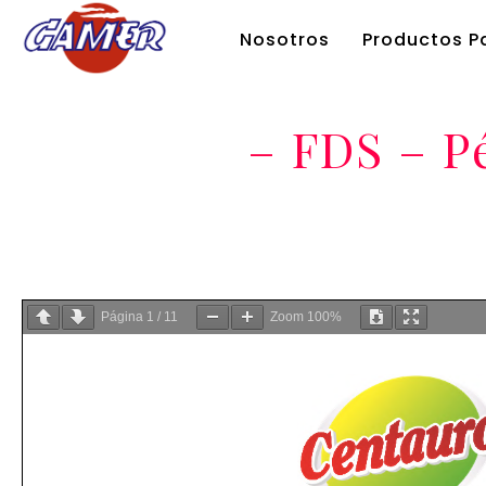
Nosotros
Productos Pa
– FDS – P
Página
1
/
11
Zoom
100%