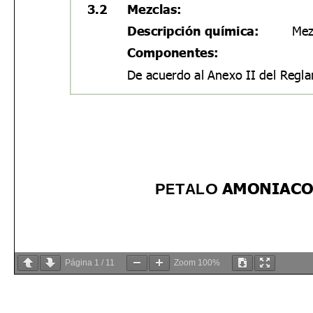
Página
1
/
11
Zoom
100%