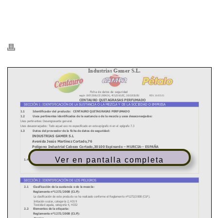
HOME
/
PDFS
/
- FDS - PÉTALO QUITAGRASAS RECAMBIO
/
8413549201296-FDS.FT_.CENTAURO-QUITAGRASAS-PERFUMADO-
PISTOLA_COMPRESSED
Ver en pantalla completa