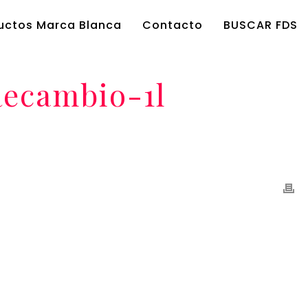
uctos Marca Blanca
Contacto
BUSCAR FDS
Recambio-1l
BIO 1-L
/ CENTAURO-LIMPIA-CRISTALES-MULTIUSOS-RECAMBIO-1L