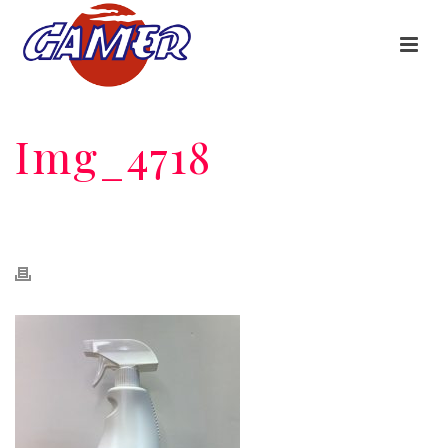
Img_4718
HOME
/
CENTAURO SANILIMPIADOR MULTISUPERFICIES SIN LEJÍA 1 L
PISTOLA
/ IMG_4718