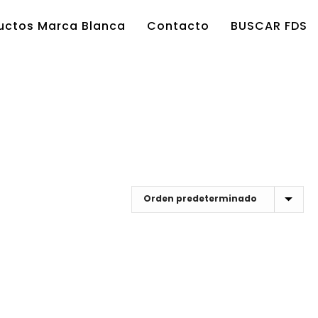
uctos Marca Blanca
Contacto
BUSCAR FDS
HOME
/
TIENDA
/
8413549201470