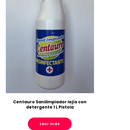
Centauro Sanilimpiador lejía con
detergente 1 L Pistola
Leer más