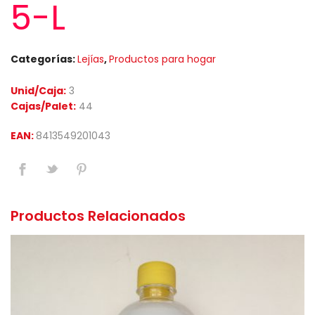
5-L
Categorías:
Lejías
,
Productos para hogar
Unid/Caja:
3
Cajas/Palet:
44
EAN:
8413549201043
Productos Relacionados