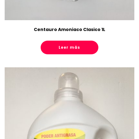
Centauro Amoniaco Clasico 1L
Leer más