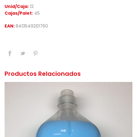
Unid/Caja:
12
Cajas/Palet:
45
EAN:
8413549201760
Productos Relacionados