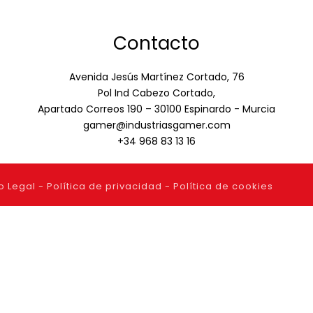
Contacto
Avenida Jesús Martínez Cortado, 76
Pol Ind Cabezo Cortado,
Apartado Correos 190 – 30100 Espinardo - Murcia
gamer@industriasgamer.com
+34 968 83 13 16
o Legal
-
Política de privacidad
-
Política de cookies