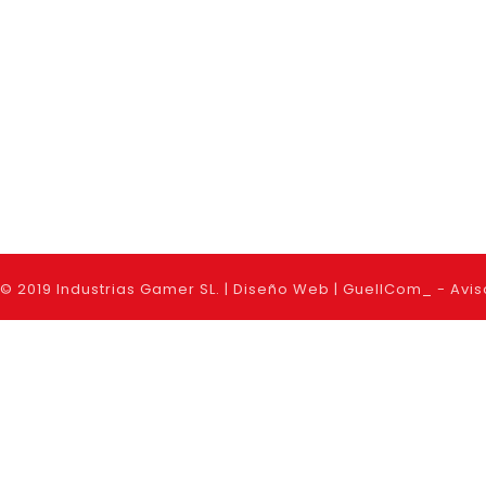
© 2019 Industrias Gamer SL. |
Diseño Web
|
GuellCom_
-
Avis