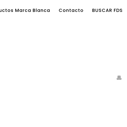
uctos Marca Blanca
Contacto
BUSCAR FDS
HOME
/
OTROS-CATEG
/ OTROS-CATEG