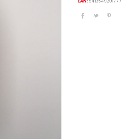
EAN:
8413549201777