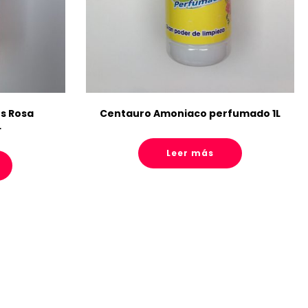
s Rosa
Centauro Amoniaco perfumado 1L
L
Leer más