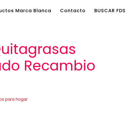
uctos Marca Blanca
Contacto
BUSCAR FDS
Quitagrasas
ado Recambio
os para hogar